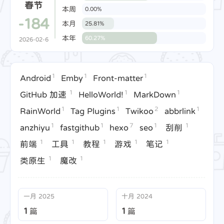
春节
本周
0.00%
-184
本月
25.81%
本年
60.27%
2026-02-6
1
1
1
Android
Emby
Front-matter
1
1
1
GitHub 加速
HelloWorld!
MarkDown
1
1
2
1
RainWorld
Tag Plugins
Twikoo
abbrlink
1
1
7
1
1
anzhiyu
fastgithub
hexo
seo
刮削
1
1
1
1
1
前端
工具
教程
游戏
笔记
1
1
类原生
魔改
一月 2025
十月 2024
1
1
篇
篇