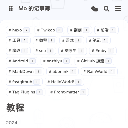
Mo 的记事簿
Mo 的主页
雨世界地图
#
hexo
#
Twikoo
#
刮削
#
前端
7
2
1
1
Mo 的网站监测
Mini-Cover
#
工具
#
教程
#
游戏
#
笔记
1
1
1
1
#
魔改
#
seo
#
类原生
#
Emby
1
1
1
1
#
Android
#
anzhiyu
#
GitHub 加速
1
1
1
#
MarkDown
#
abbrlink
#
RainWorld
1
1
1
#
fastgithub
#
HelloWorld!
1
1
#
Tag Plugins
#
Front-matter
1
1
教程
2024