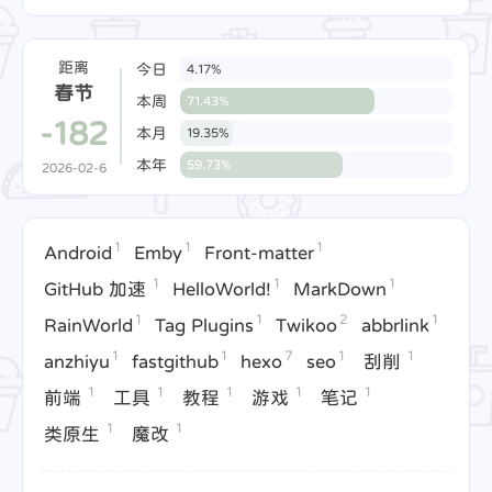
距离
今日
4.17%
春节
本周
71.43%
-182
本月
19.35%
本年
59.73%
2026-02-6
1
1
1
Android
Emby
Front-matter
1
1
1
GitHub 加速
HelloWorld!
MarkDown
1
1
2
1
RainWorld
Tag Plugins
Twikoo
abbrlink
1
1
7
1
1
anzhiyu
fastgithub
hexo
seo
刮削
1
1
1
1
1
前端
工具
教程
游戏
笔记
1
1
类原生
魔改