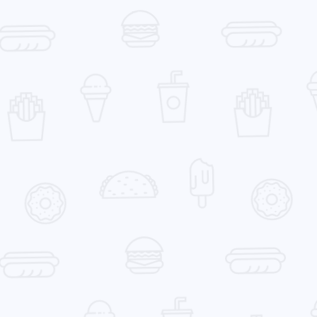
加个友链吧大佬 [图片] 站点
nc 新版本是白名单加
名称：Zeora’s Blog 站点链
件，非白名单插件屏蔽
接：[链接] 站点头像：[链接]
降低一下 nc 版本即可
17 天前
6-23-2026
站点封面：[链接] 站点简
名单我去 nc 群问过了
介：征服从自己，就能征服
人鸟我 [图片]
世界