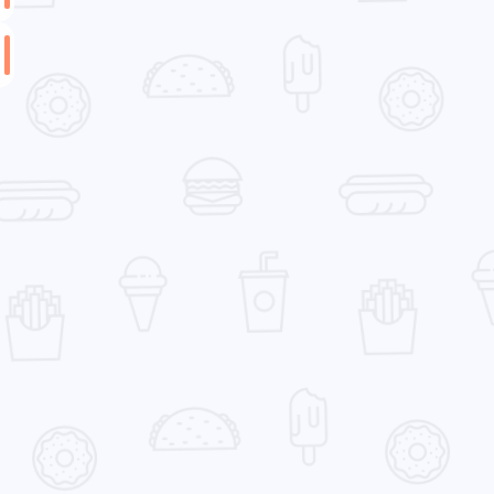
互动
最新评论
quicer
MortalCat
我们学校感觉是专门压榨学
高中其实还好，尽力去
生的。我初中是上竞赛班
行了，日子过的很快的 
的，每周周六晚上才能回
片]
16 天前
16 天前
家，周日下午又要回校，然
后又要在同一所学校上高
中，感觉高中可能更恐怖
quicer
quicer
[图片]
但现在博主已经上大学了，
啊？原来博主是高中生
离我好遥远啊😦
我居然才知道 [图片] 
准高中生，马上要坐牢
16 天前
16 天前
Zeora
MortalCat