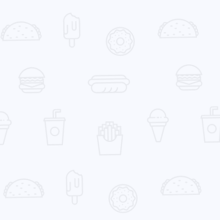
兴趣点
寻找你感兴趣的领
1
1
1
Android
Emby
Front-matter
Git
做就
1
2
1
Tag Plugins
Twikoo
abbrlink
anz
[图
1
1
1
1
1
前端
工具
教程
游戏
笔记
吗，
！我是
了…