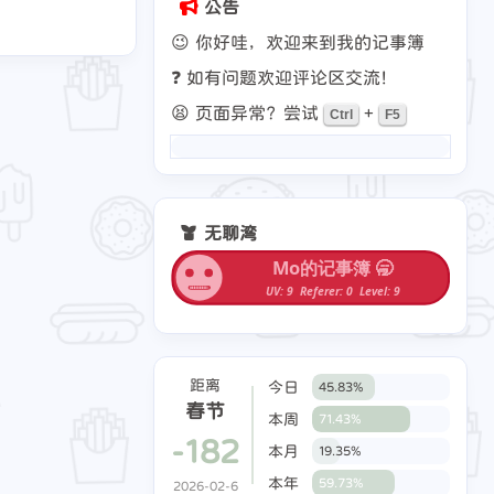
公告
😉 你好哇，欢迎来到我的记事簿
❓ 如有问题欢迎评论区交流！
😫 页面异常？尝试
+
Ctrl
F5
无聊湾
距离
今日
45.83%
春节
本周
71.43%
-182
本月
19.35%
本年
59.73%
2026-02-6