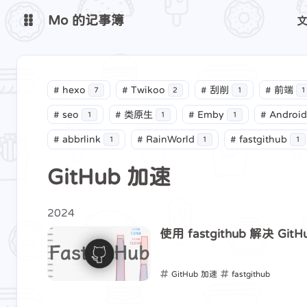
Mo 的记事簿
Mo 的主页
雨世界地图
#
hexo
#
Twikoo
#
刮削
#
前端
7
2
1
1
Mo 的网站监测
Mini-Cover
#
seo
#
类原生
#
Emby
#
Android
1
1
1
#
abbrlink
#
RainWorld
#
fastgithub
1
1
1
GitHub 加速
2024
使用 fastgithub 解决 Gi
GitHub 加速
fastgithub
2024-02-05