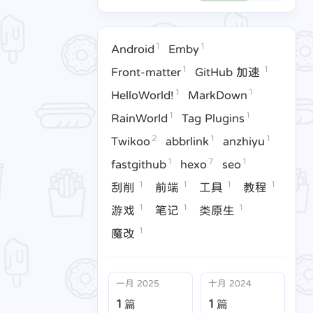
域
1
1
Android
Emby
1
1
Front-matter
GitHub 加速
1
1
1
1
Hub 加速
HelloWorld!
MarkDown
RainWorld
1
1
HelloWorld!
MarkDown
1
1
7
1
1
hiyu
fastgithub
hexo
seo
刮削
1
1
RainWorld
Tag Plugins
2
1
1
1
1
Twikoo
abbrlink
anzhiyu
类原生
魔改
1
7
1
fastgithub
hexo
seo
1
1
1
1
刮削
前端
工具
教程
1
1
1
游戏
笔记
类原生
1
魔改
一月 2025
十月 2024
1
1
篇
篇